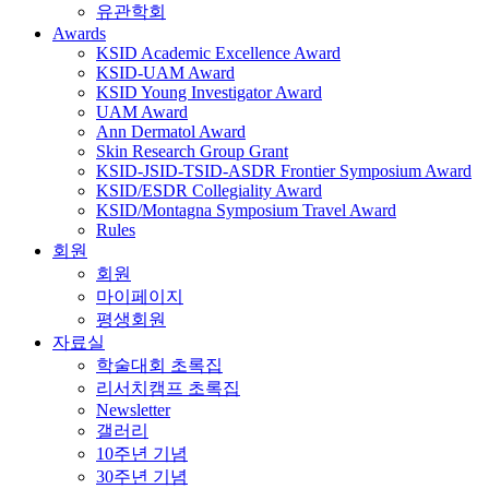
유관학회
Awards
KSID Academic Excellence Award
KSID-UAM Award
KSID Young Investigator Award
UAM Award
Ann Dermatol Award
Skin Research Group Grant
KSID-JSID-TSID-ASDR Frontier Symposium Award
KSID/ESDR Collegiality Award
KSID/Montagna Symposium Travel Award
Rules
회원
회원
마이페이지
평생회원
자료실
학술대회 초록집
리서치캠프 초록집
Newsletter
갤러리
10주년 기념
30주년 기념