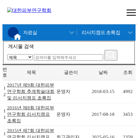
×
자료실
리서치캠프 초록집
게시물 검색
번
제목
글쓴이
날짜
조회
호
2017년 제9회 대한피부
1
연구학회 추계학술대회
운영자
2018-03-15
4992
2
및 리서치캠프 초록집
2016년 제8회 대한피부
1
연구학회 리서치캠프
운영자
2017-08-18
3453
1
초록집
2015년 제7회 대한피부
1
연구학회 리서치캠프
최고관리자
2025-05-16
2359